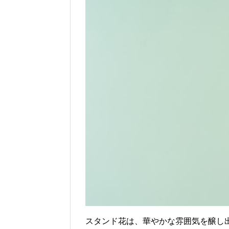
e
er
et
n
b
a
o
o
k
スタンド花は、華やかな雰囲気を醸し