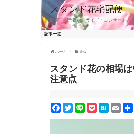
スタンド花宅配便
開店・開業祝い、ライブ・コンサートの
記事一覧
ホーム
通販
スタンド花の相場は
注意点
F
T
Li
P
H
E
a
wi
n
o
at
m
c
tt
e
ck
e
ail