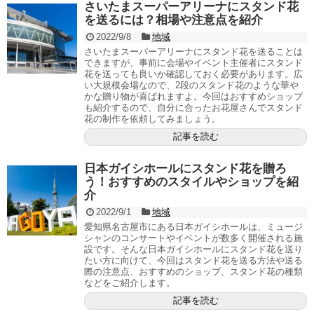
さいたまスーパーアリーナにスタンド花
を送るには？相場や注意点を紹介
2022/9/8
地域
さいたまスーパーアリーナにスタンド花を送ることは
できますが、事前に会場やイベント主催者にスタンド
花を送っても良いか確認しておく必要があります。広
い大規模会場なので、2段のスタンド花のような華や
かな贈り物が喜ばれますよ。今回はおすすめショップ
も紹介するので、自分に合ったお花屋さんでスタンド
花の制作を依頼してみましょう。
記事を読む
日本ガイシホールにスタンド花を贈ろ
う！おすすめのスタイルやショップを紹
介
2022/9/1
地域
愛知県名古屋市にある日本ガイシホールは、ミュージ
シャンのコンサートやイベントが数多く開催される施
設です。そんな日本ガイシホールにスタンド花を送り
たい方に向けて、今回はスタンド花を送る方法や送る
際の注意点、おすすめのショップ、スタンド花の種類
などをご紹介します。
記事を読む