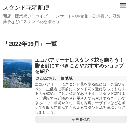
スタンド花宅配便
開店・開業祝い、ライブ・コンサートの舞台花・公演祝い、冠婚
葬祭などにスタンド花を贈ろう
「
2022年09月
」
一覧
エコパアリーナにスタンド花を贈ろう！
贈る前にすべきことやおすすめショップ
を紹介
2022/9/15
地域
エコパアリーナにスタンド花を贈る際には、会場やイ
ベント主催者に事前にスタンド花を受け取ってもらえ
るのか確認しておく必要があります。スタンド花はネ
ット通販でも近隣のお花屋さんでも依頼することがで
きるので、相場や立札に書く内容、デザインなどを考
えて受取人に喜んでもらえるスタンド花を選ぶように
しましょう。
記事を読む