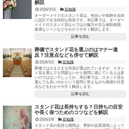
解説
2026/3/15
豆知識
オーダーメイドのスタンド花は、色合いや装飾を自由
に設計できる特別な祝花です。本記事では、オーダー
メイドのスタンド花ならではの魅力や主な値段相場、
最適なシーンなどをわかりやすく解説します。
記事を読む
葬儀でスタンド花を選ぶのはマナー違
反？注意点なども併せて解説
2026/3/2
豆知識
葬儀ではさまざまな供花が選ばれていますが、スタン
ド花を選んでも問題ないかと疑問に感じている人は多
いのではないでしょうか。本記事では、スタンド花を
選んでも良いのかという疑問に答えながら相場や注意
点などをわかりやすく解説します。
記事を読む
スタンド花は長持ちする？日持ちの目安
や長く保つためのコツなどを解説
2026/2/8
豆知識
スタンド花の長持ち期間は、季節や設置環境によって