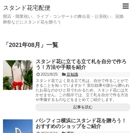
スタンド花宅配便
開店・開業祝い、ライブ・コンサートの舞台花・公演祝い、冠婚
葬祭などにスタンド花を贈ろう
「
2021年08月
」
一覧
スタンド花に立てる立て札を自分で作ろ
う！方法や手順を紹介
2021/8/25
豆知識
スタンド花でよく見る立て札は、自分で作ることがで
きることを知っていますか？ 宣伝効果や誰から贈られ
たお花なのかひと目でわかるため、スタンド花には欠
かせません。この指示では、立て札を自分で作る方法
や準備するものなどをまとめてご紹介します。
記事を読む
パシフィコ横浜にスタンド花を贈ろう！
おすすめのショップをご紹介