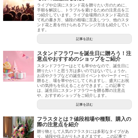
ライブや公演にスタンド花を贈りたい方のために、
手順を解説し、トラブルを避けるための注意点を三
つ紹介しています。ライブ会場用のスタンド花の立
て札の書き方、値段の相場に言及しつつ、他のスタ
ンド花と差を付けられるアレンジ方法も紹介してい
ます。
記事を読む
スタンドフラワーを誕生日に贈ろう！注
意点やおすすめのショップをご紹介
スタンドフラワーはとても華やかなので、誕生日に
贈りたい！と思う方は多いのではないでしょうか。
お店やクラブなどの誕生日イベントやパーティーに
贈ると、場を華やかにしてくれますし、盛大にお祝
いの気持ちを伝えることができます。この記事で
は、誕生日にスタンドフラワーを贈る際の注意点
や、おすすめショップをご紹介します。
記事を読む
フラスタとは？値段相場や種類、購入の
際の注意点を紹介
贈り物として人気のフラスタには多彩なタイプがあ
り、値段や仕上がりもさまざまです。 この記事で