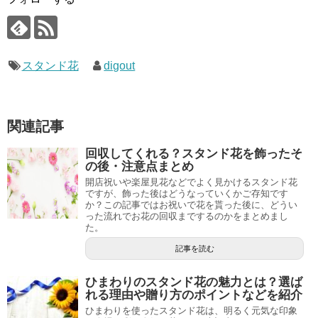
k
スタンド花
digout
関連記事
回収してくれる？スタンド花を飾ったそ
の後・注意点まとめ
開店祝いや楽屋見花などでよく見かけるスタンド花
ですが、飾った後はどうなっていくかご存知です
か？この記事ではお祝いで花を貰った後に、どうい
った流れでお花の回収までするのかをまとめまし
た。
記事を読む
ひまわりのスタンド花の魅力とは？選ば
れる理由や贈り方のポイントなどを紹介
ひまわりを使ったスタンド花は、明るく元気な印象