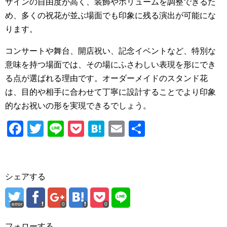
ザインの自由度が高く、装飾やボリュームを調整できるた
め、多くの祝花が並ぶ場面でも印象に残る演出が可能にな
ります。
コンサートや舞台、開店祝い、記念イベントなど、特別な
意味を持つ場面では、その場にふさわしい表現を形にでき
る点が選ばれる理由です。オーダーメイドのスタンド花
は、目的や相手に合わせて丁寧に設計することでより印象
的なお祝いの形を実現できるでしょう。
F
T
Li
P
H
E
共
a
wi
n
o
at
m
有
c
tt
e
ck
e
ail
e
er
et
n
シェアする
b
a
o
error
0
0
o
フォローする