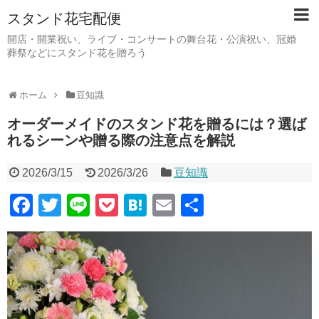
スタンド花宅配便
開店・開業祝い、ライブ・コンサートの舞台花・公演祝い、冠婚
葬祭などにスタンド花を贈ろう
ホーム
豆知識
オーダーメイドのスタンド花を贈るには？選ば
れるシーンや贈る際の注意点を解説
2026/3/15
2026/3/26
豆知識
F
T
Li
P
H
E
共
a
wi
n
o
at
m
有
c
tt
e
ck
e
ail
e
er
et
n
b
a