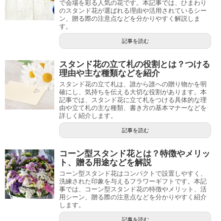
で会場を彩る人気の花です。本記事では、ひまわり
のスタンド花が選ばれる理由や活用されているシー
ン、贈る際の注意点などを分かりやすく解説しま
す。
記事を読む
スタンド花の立て札の役割とは？つける
理由や主な種類などを紹介
スタンド花の立て札は、誰から誰への贈り物かを明
確にし、気持ちを伝える大切な役割があります。本
記事では、スタンド花に立て札をつける具体的な理
由や立て札の主な種類、書き方の基本マナーなどを
詳しく紹介します。
記事を読む
コーン型スタンド花とは？特徴やメリッ
ト、贈る用途などを解説
コーン型スタンド花はコンパクトで設置しやすく、
洗練された印象を与えるフラワーギフトです。本記
事では、コーン型スタンド花の特徴やメリット、活
用シーン、贈る際の注意点などを分かりやすく紹介
します。
記事を読む