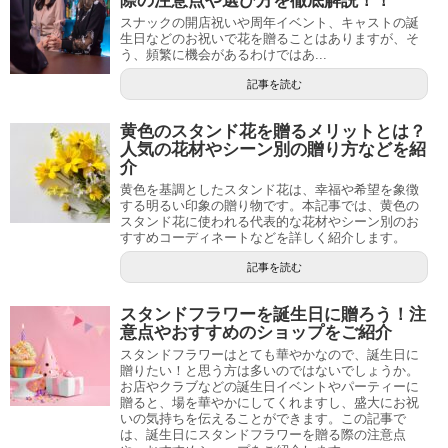
際の注意点や選び方を徹底解説！！
スナックの開店祝いや周年イベント、キャストの誕
生日などのお祝いで花を贈ることはありますが、そ
う、頻繁に機会があるわけではあ...
記事を読む
黄色のスタンド花を贈るメリットとは？
人気の花材やシーン別の贈り方などを紹
介
黄色を基調としたスタンド花は、幸福や希望を象徴
する明るい印象の贈り物です。本記事では、黄色の
スタンド花に使われる代表的な花材やシーン別のお
すすめコーディネートなどを詳しく紹介します。
記事を読む
スタンドフラワーを誕生日に贈ろう！注
意点やおすすめのショップをご紹介
スタンドフラワーはとても華やかなので、誕生日に
贈りたい！と思う方は多いのではないでしょうか。
お店やクラブなどの誕生日イベントやパーティーに
贈ると、場を華やかにしてくれますし、盛大にお祝
いの気持ちを伝えることができます。この記事で
は、誕生日にスタンドフラワーを贈る際の注意点