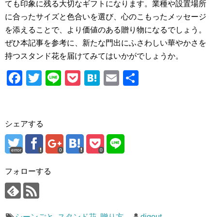
ても印象に残る大切なギフトになります。業種や設置場所
に合ったサイズと色合いを選び、心のこもったメッセージ
を添えることで、より価値のある贈り物になるでしょう。
ぜひ本記事を参考に、新たな門出にふさわしい華やかさを
持つスタンド花を届けてみてはいかがでしょうか。
F
T
Li
P
H
E
共
a
wi
n
o
at
m
有
c
tt
e
ck
e
ail
e
er
et
n
シェアする
b
a
o
error
0
0
o
フォローする
k
シーンごと
,
スタンド花
,
贈り方
digout