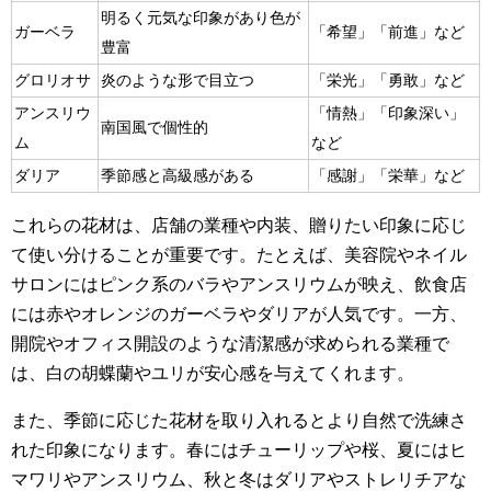
明るく元気な印象があり色が
ガーベラ
「希望」「前進」など
豊富
グロリオサ
炎のような形で目立つ
「栄光」「勇敢」など
アンスリウ
「情熱」「印象深い」
南国風で個性的
ム
など
ダリア
季節感と高級感がある
「感謝」「栄華」など
これらの花材は、店舗の業種や内装、贈りたい印象に応じ
て使い分けることが重要です。たとえば、美容院やネイル
サロンにはピンク系のバラやアンスリウムが映え、飲食店
には赤やオレンジのガーベラやダリアが人気です。一方、
開院やオフィス開設のような清潔感が求められる業種で
は、白の胡蝶蘭やユリが安心感を与えてくれます。
また、季節に応じた花材を取り入れるとより自然で洗練さ
れた印象になります。春にはチューリップや桜、夏にはヒ
マワリやアンスリウム、秋と冬はダリアやストレリチアな