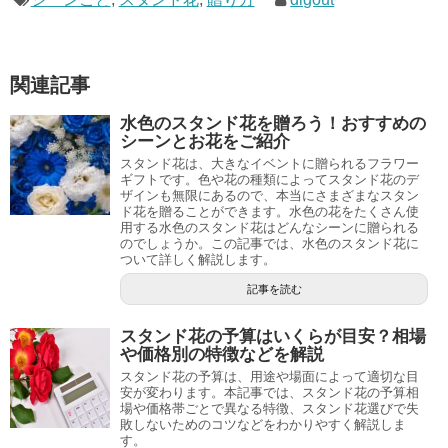
関連記事
水色のスタンド花を贈ろう！おすすめの
シーンとお花をご紹介
スタンド花は、大きなイベントに贈られるフラワー
ギフトです。色や花の種類によってスタンド花のデ
ザインも無限にあるので、本当にさまざまなスタン
ド花を贈ることができます。水色の花をたくさん使
用する水色のスタンド花はどんなシーンに贈られる
のでしょうか。この記事では、水色のスタンド花に
ついて詳しく解説します。
記事を読む
スタンド花の予算はいくらが目安？相場
や価格別の特徴などを解説
スタンド花の予算は、用途や場面によって適切な目
安が変わります。本記事では、スタンド花の予算相
場や価格帯ごとで異なる特徴、スタンド花選びで失
敗しないためのコツなどをわかりやすく解説しま
す。