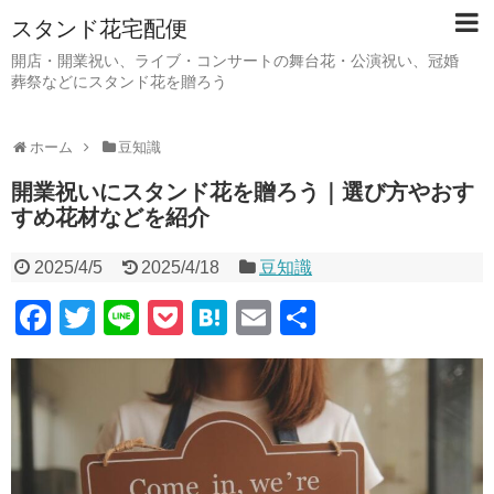
スタンド花宅配便
開店・開業祝い、ライブ・コンサートの舞台花・公演祝い、冠婚
葬祭などにスタンド花を贈ろう
ホーム
豆知識
開業祝いにスタンド花を贈ろう｜選び方やおす
すめ花材などを紹介
2025/4/5
2025/4/18
豆知識
F
T
Li
P
H
E
共
a
wi
n
o
at
m
有
c
tt
e
ck
e
ail
e
er
et
n
b
a