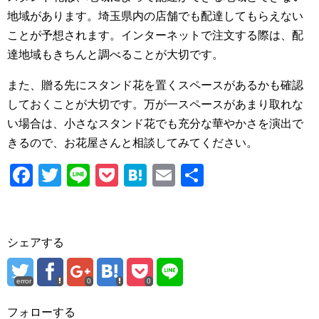
地域があります。埼玉県内の店舗でも配達してもらえない
ことが予想されます。インターネットで注文する際は、配
達地域もきちんと調べることが大切です。
また、贈る先にスタンド花を置くスペースがあるかも確認
しておくことが大切です。万が一スペースがあまり取れな
い場合は、小さなスタンド花でも充分な華やかさを演出で
きるので、お花屋さんと相談してみてください。
F
T
Li
P
H
E
共
a
wi
n
o
at
m
有
c
tt
e
ck
e
ail
e
er
et
n
シェアする
b
a
o
error
0
0
o
フォローする