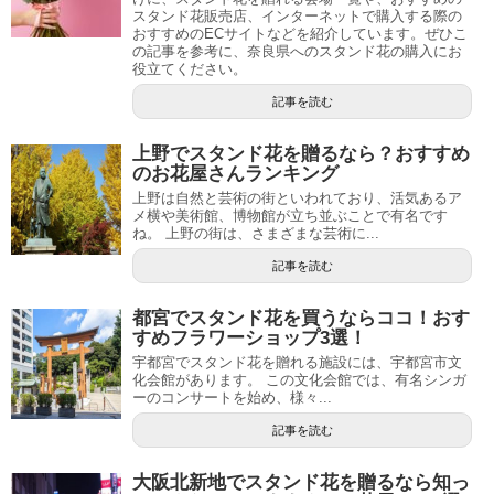
スタンド花販売店、インターネットで購入する際の
おすすめのECサイトなどを紹介しています。ぜひこ
の記事を参考に、奈良県へのスタンド花の購入にお
役立てください。
記事を読む
上野でスタンド花を贈るなら？おすすめ
のお花屋さんランキング
上野は自然と芸術の街といわれており、活気あるア
メ横や美術館、博物館が立ち並ぶことで有名です
ね。 上野の街は、さまざまな芸術に...
記事を読む
都宮でスタンド花を買うならココ！おす
すめフラワーショップ3選！
宇都宮でスタンド花を贈れる施設には、宇都宮市文
化会館があります。 この文化会館では、有名シンガ
ーのコンサートを始め、様々...
記事を読む
大阪北新地でスタンド花を贈るなら知っ