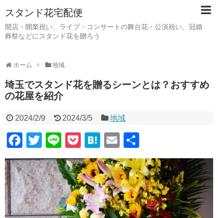
スタンド花宅配便
開店・開業祝い、ライブ・コンサートの舞台花・公演祝い、冠婚
葬祭などにスタンド花を贈ろう
ホーム
地域
埼玉でスタンド花を贈るシーンとは？おすすめ
の花屋を紹介
2024/2/9
2024/3/5
地域
F
T
Li
P
H
E
共
a
wi
n
o
at
m
有
c
tt
e
ck
e
ail
e
er
et
n
b
a