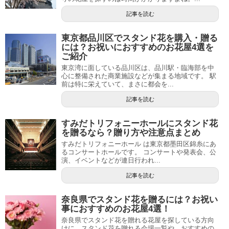
記事を読む
東京都品川区でスタンド花を購入・贈る
には？お祝いにおすすめのお花屋4選を
ご紹介
東京湾に面している品川区は、品川駅・臨海部を中
心に整備された商業施設などが集まる地域です。 駅
前は特に栄えていて、まさに都会を...
記事を読む
すみだトリフォニーホールにスタンド花
を贈るなら？贈り方や注意点まとめ
すみだトリフォニーホール は東京都墨田区錦糸にあ
るコンサートホールです。 コンサートや発表会、公
演、イベントなどが連日行われ...
記事を読む
奈良県でスタンド花を贈るには？お祝い
事におすすめのお花屋4選！
奈良県でスタンド花を贈れる花屋を探している方向
けに、スタンド花を贈れる会場一覧や、おすすめの