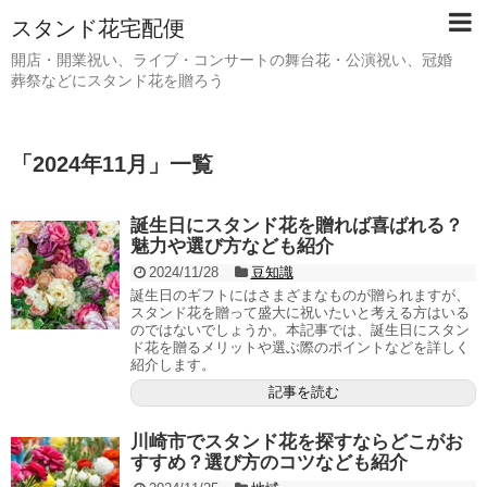
スタンド花宅配便
開店・開業祝い、ライブ・コンサートの舞台花・公演祝い、冠婚
葬祭などにスタンド花を贈ろう
「
2024年11月
」
一覧
誕生日にスタンド花を贈れば喜ばれる？
魅力や選び方なども紹介
2024/11/28
豆知識
誕生日のギフトにはさまざまなものが贈られますが、
スタンド花を贈って盛大に祝いたいと考える方はいる
のではないでしょうか。本記事では、誕生日にスタン
ド花を贈るメリットや選ぶ際のポイントなどを詳しく
紹介します。
記事を読む
川崎市でスタンド花を探すならどこがお
すすめ？選び方のコツなども紹介