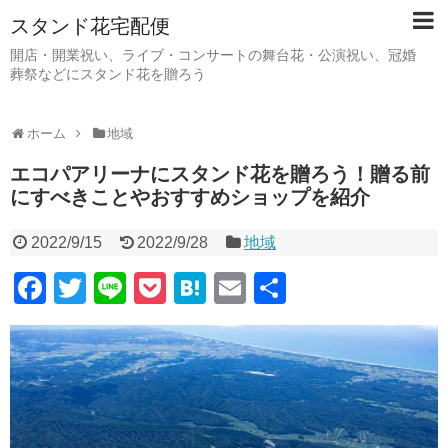
スタンド花宅配便
開店・開業祝い、ライブ・コンサートの舞台花・公演祝い、冠婚
葬祭などにスタンド花を贈ろう
ホーム
地域
エコパアリーナにスタンド花を贈ろう！贈る前
にすべきことやおすすめショップを紹介
2022/9/15
2022/9/28
地域
F
T
Li
P
H
E
共
a
wi
n
o
at
m
有
c
tt
e
ck
e
ail
e
er
et
n
b
a