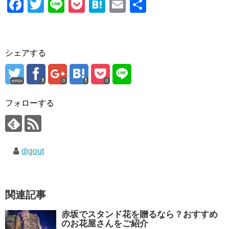
F
T
Li
P
H
E
共
a
wi
n
o
at
m
有
c
tt
e
ck
e
ail
e
er
et
n
シェアする
b
a
o
error
0
0
o
フォローする
k
digout
関連記事
赤坂でスタンド花を贈るなら？おすすめ
のお花屋さんをご紹介