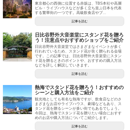
東京都心の西側に位置する赤坂は、TBS本社や高層
ビル・ライブハウスなどが多く立ち並ぶ日本を代表
する繁華街の一つです。高級飲食店やブ...
記事を読む
日比谷野外大音楽堂にスタンド花を贈ろ
う！注意点やおすすめショップをご紹介
日比谷野外大音楽堂ではさまざまなイベントが多く
行われているため、スタンド花が良く贈られる会場
です。この記事では、日比谷野外大音楽堂にスタン
ド花を贈るときのポイントや、おすすめの購入方法
などを詳しく解説していきます。
記事を読む
熱海でスタンド花を贈ろう！おすすめの
シーンと購入方法をご紹介
観光地としても有名な熱海ですが、飲食店などのさ
まざまなお店やライブハウス、劇場などもあり、ス
タンド花を贈るシーンが多い街でもあるでしょう。
今回は、熱海でスタンド花を贈りたい場合におすす
めのお店や購入方法についてご紹介します。
記事を読む