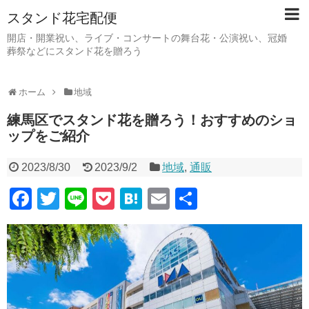
スタンド花宅配便
開店・開業祝い、ライブ・コンサートの舞台花・公演祝い、冠婚
葬祭などにスタンド花を贈ろう
ホーム
地域
練馬区でスタンド花を贈ろう！おすすめのショ
ップをご紹介
2023/8/30
2023/9/2
地域
,
通販
F
T
Li
P
H
E
共
a
wi
n
o
at
m
有
c
tt
e
ck
e
ail
e
er
et
n
b
a