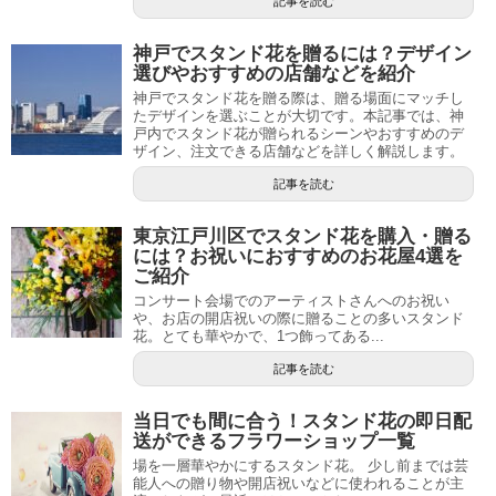
記事を読む
神戸でスタンド花を贈るには？デザイン
選びやおすすめの店舗などを紹介
神戸でスタンド花を贈る際は、贈る場面にマッチし
たデザインを選ぶことが大切です。本記事では、神
戸内でスタンド花が贈られるシーンやおすすめのデ
ザイン、注文できる店舗などを詳しく解説します。
記事を読む
東京江戸川区でスタンド花を購入・贈る
には？お祝いにおすすめのお花屋4選を
ご紹介
コンサート会場でのアーティストさんへのお祝い
や、お店の開店祝いの際に贈ることの多いスタンド
花。とても華やかで、1つ飾ってある...
記事を読む
当日でも間に合う！スタンド花の即日配
送ができるフラワーショップ一覧
場を一層華やかにするスタンド花。 少し前までは芸
能人への贈り物や開店祝いなどに使われることが主