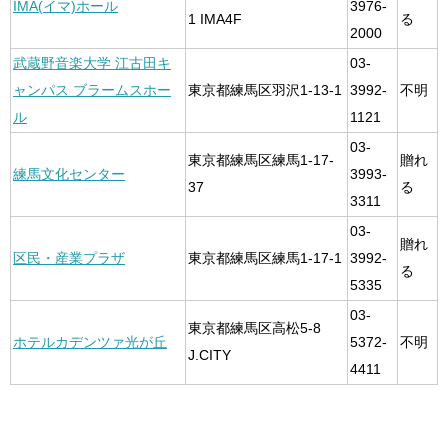
IMA(イマ)ホール
3976-
1 IMA4F
る
2000
武蔵野音楽大学 江古田キ
03-
ャンパス ブラームスホー
東京都練馬区羽沢1-13-1
3992-
不明
ル
1121
03-
東京都練馬区練馬1-17-
贈れ
練馬文化センター
3993-
37
る
3311
03-
贈れ
区民・産業プラザ
東京都練馬区練馬1-17-1
3992-
る
5335
03-
東京都練馬区高松5-8
ホテルカデンツァ光が丘
5372-
不明
J.CITY
4411