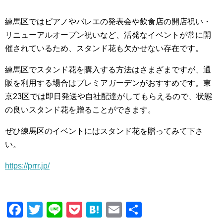
練馬区ではピアノやバレエの発表会や飲食店の開店祝い・
リニューアルオープン祝いなど、活発なイベントが常に開
催されているため、スタンド花も欠かせない存在です。
練馬区でスタンド花を購入する方法はさまざまですが、通
販を利用する場合はプレミアガーデンがおすすめです。東
京23区では即日発送や自社配達がしてもらえるので、状態
の良いスタンド花を贈ることができます。
ぜひ練馬区のイベントにはスタンド花を贈ってみて下さ
い。
https://prrr.jp/
F
T
Li
P
H
E
共