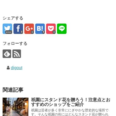
a
wi
n
o
at
m
有
c
tt
e
ck
e
ail
e
er
et
n
シェアする
b
a
o
error
0
0
o
フォローする
k
digout
関連記事
祇園にスタンド花を贈ろう！注意点とお
すすめのショップをご紹介
祇園は芸者が多く非常ににぎやかな歴史的な場所で
す。そんな祇園の街にはどんなスタンド花が贈られ