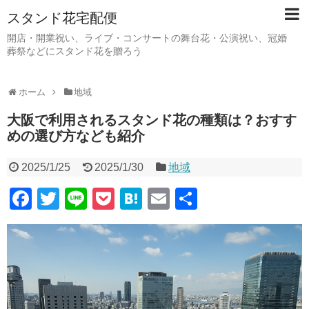
スタンド花宅配便
開店・開業祝い、ライブ・コンサートの舞台花・公演祝い、冠婚
葬祭などにスタンド花を贈ろう
ホーム
地域
大阪で利用されるスタンド花の種類は？おすす
めの選び方なども紹介
2025/1/25
2025/1/30
地域
F
T
Li
P
H
E
共
a
wi
n
o
at
m
有
c
tt
e
ck
e
ail
e
er
et
n
b
a