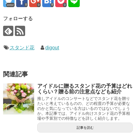
o
error
0
0
o
フォローする
k
スタンド花
digout
関連記事
アイドルに贈るスタンド花の予算はどれ
くらい？贈る前の注意点なども紹介
推しアイドルのコンサートなどでスタンド花を贈り
たいと考えているものの、どの程度の予算が必要な
のかと気になっている方はいるのではないでしょう
か。本記事では、アイドル向けスタンド花の予算相
場や予算別での特徴などを詳しく紹介します。
記事を読む