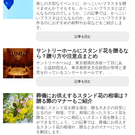
推しの大切なイベントに、かっこいいフラスタを贈
りませんか？そもそも、かっこいいフラスタとはど
んなものなのでしょうか。この記事では、かっこい
いフラスタはどんなものか、かっこいいフラスタを
作るのにおすすめの材料やお花などをご紹介しま
す。
記事を読む
サントリーホールにスタンド花を贈るな
ら？贈り方や注意点まとめ
サントリーホールは、東京都港区赤坂一丁目にあ
り、公益財団法人、東京都歴史文化財団が管理と運
営を行っているコンサートホールです。 ...
記事を読む
葬儀にお供えするスタンド花の相場は？
贈る際のマナーもご紹介
葬儀にスタンド花を贈る場合、贈る大きさの目安に
なるのが「相場」です。相場に合ったスタンド花を
贈ることでシーンに相応しいスタンド花を贈ること
ができるでしょう。この記事では、葬儀にお供えす
るスタンド花の相場や、贈るときのマナーについて
を解説します。