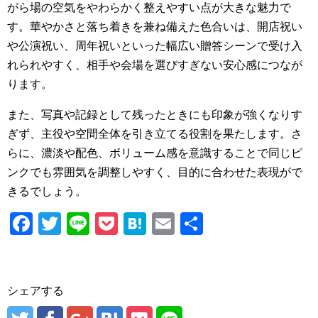
がら場の空気をやわらかく整えやすい点が大きな魅力で
す。華やかさと落ち着きを兼ね備えた色合いは、開店祝い
や公演祝い、周年祝いといった幅広い贈答シーンで受け入
れられやすく、相手や会場を選びすぎない安心感につなが
ります。
また、写真や記録として残ったときにも印象が強くなりす
ぎず、主役や空間全体を引き立てる役割を果たします。さ
らに、濃淡や配色、ボリューム感を意識することで同じピ
ンクでも雰囲気を調整しやすく、目的に合わせた表現がで
きるでしょう。
F
T
Li
P
H
E
共
a
wi
n
o
at
m
有
c
tt
e
ck
e
ail
e
er
et
n
シェアする
b
a