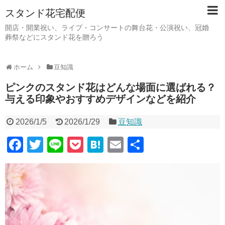
スタンド花宅配便
開店・開業祝い、ライブ・コンサートの舞台花・公演祝い、冠婚
葬祭などにスタンド花を贈ろう
ホーム
豆知識
ピンクのスタンド花はどんな場面に選ばれる？
与える印象やおすすめデザインなどを紹介
2026/1/5
2026/1/29
豆知識
F
T
Li
P
H
E
共
a
wi
n
o
at
m
有
c
tt
e
ck
e
ail
e
er
et
n
b
a