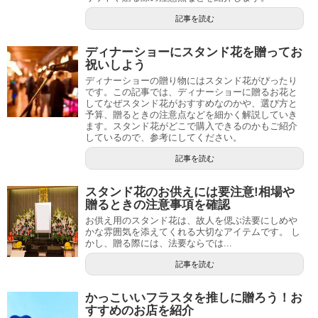
記事を読む
ディナーショーにスタンド花を贈ってお
祝いしよう
ディナーショーの贈り物にはスタンド花がぴったり
です。この記事では、ディナーショーに贈るお花と
してなぜスタンド花がおすすめなのかや、選び方と
予算、贈るときの注意点などを細かく解説していき
ます。スタンド花がどこで購入できるのかもご紹介
しているので、参考にしてください。
記事を読む
スタンド花のお供えには要注意!相場や
贈るときの注意事項を確認
お供え用のスタンド花は、故人を偲ぶ法要にしめや
かな雰囲気を添えてくれる大切なアイテムです。 し
かし、贈る際には、法要ならでは...
記事を読む
かっこいいフラスタを推しに贈ろう！お
すすめのお店を紹介