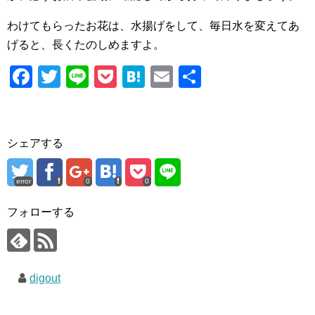
わけてもらったお花は、水揚げをして、毎日水を変えてあ
げると、長くたのしめますよ。
F
T
Li
P
H
E
共
a
wi
n
o
at
m
有
c
tt
e
ck
e
ail
e
er
et
n
シェアする
b
a
o
error
0
0
o
フォローする
k
digout