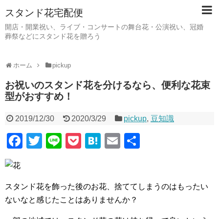
スタンド花宅配便
開店・開業祝い、ライブ・コンサートの舞台花・公演祝い、冠婚
葬祭などにスタンド花を贈ろう
ホーム
pickup
お祝いのスタンド花を分けるなら、便利な花束
型がおすすめ！
2019/12/30
2020/3/29
pickup
,
豆知識
F
T
Li
P
H
E
共
a
wi
n
o
at
m
有
c
tt
e
ck
e
ail
e
er
et
n
スタンド花を飾った後のお花、捨ててしまうのはもったい
b
a
ないなと感じたことはありませんか？