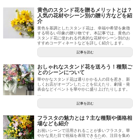
黄色のスタンド花を贈るメリットとは？
人気の花材やシーン別の贈り方などを紹
介
黄色を基調としたスタンド花は、幸福や希望を象徴
する明るい印象の贈り物です。本記事では、黄色の
スタンド花に使われる代表的な花材やシーン別のお
すすめコーディネートなどを詳しく紹介します。
記事を読む
おしゃれなスタンド花を送ろう！種類ご
とのシーンについて
華やかなスタンド花は通りかかる人の目を惹き、新
しくお店がオープンしたことを伝えたり、劇場・発
表会などイベントを華やかに盛り上げたりします。
...
記事を読む
フラスタの魅力とは？主な種類や価格相
場なども紹介
お祝いシーンで活用されることが多いフラスタ。華
やかな見た目で祝福を表現できるため、注目を集め