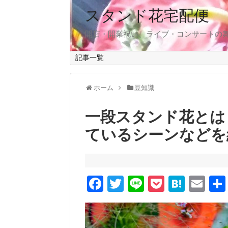
スタンド花宅配便
開店・開業祝い、ライブ・コンサートの
記事一覧
ホーム
豆知識
一段スタンド花とは
ているシーンなどを
F
T
Li
P
H
E
a
wi
n
o
at
m
c
tt
e
ck
e
ail