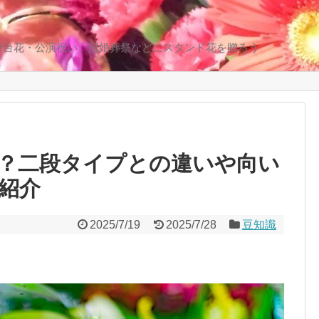
舞台花・公演祝い、冠婚葬祭などにスタンド花を贈ろう
？二段タイプとの違いや向い
紹介
2025/7/19
2025/7/28
豆知識
共
有