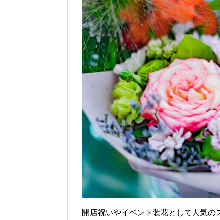
e
er
et
n
b
a
o
o
k
開店祝いやイベント装花として人気の