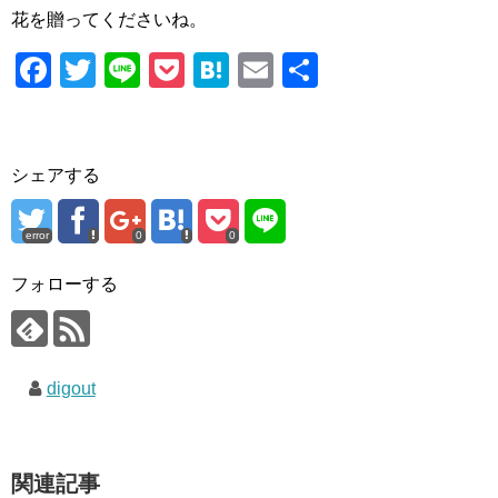
花を贈ってくださいね。
F
T
Li
P
H
E
共
a
wi
n
o
at
m
有
c
tt
e
ck
e
ail
e
er
et
n
シェアする
b
a
o
error
0
0
o
フォローする
k
digout
関連記事