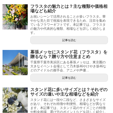
フラスタの魅力とは？主な種類や価格相
場なども紹介
お祝いシーンで活用されることが多いフラスタ。華
やかな見た目で祝福を表現できるため、注目を集め
ているフラワーギフトです。本記事では、フラスタ
の魅力や代表的な種類、相場などを詳しく紹介しま
す。
記事を読む
幕張メッセにスタンド花（フラスタ）を
贈るなら？贈り方や注意まとめ
千葉県千葉市美浜区にある幕張メッセは、東京圏の
大きなイベント会場として乃木坂46やけやき坂46な
どのアイドルの握手会、アニメや声優...
記事を読む
スタンド花に多いサイズとは？それぞの
サイズの違いや主な相場などを紹介
スタンド花には一段や二段など、さまざまなサイズ
があり、それぞれ特徴や利便性、相場などが異なり
ます。本記事では、スタンド花のサイズごとの特徴
や料金相場、選び方のポイントなどを詳しく紹介し