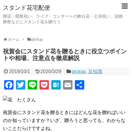
スタンド花宅配便
開店・開業祝い、ライブ・コンサートの舞台花・公演祝い、冠婚
葬祭などにスタンド花を贈ろう
ホーム
pickup
祝賀会にスタンド花を贈るときに役立つポイン
トや相場、注意点を徹底解説
2019/10/1
2020/3/29
pickup
,
豆知識
F
T
Li
P
H
E
共
a
wi
n
o
at
m
有
c
tt
e
ck
e
ail
e
er
et
n
祝賀会にスタンド花を贈るときにはどんな花を贈ればいい
b
a
のか知っていますか？いざ、贈ろうと思っても、わからな
いことだらけですよね。