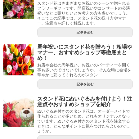
スタンド花はさまざまなお祝いのシーンで贈られる
フラワーギフトです。開店祝いやコンサートの公演
祝いなどに贈りたいとお考えの方も多いでしょう。
そこでこの記事では、スタンド花の送り方やマナ
ー、注意点を詳しく解説します。
記事を読む
周年祝いにスタンド花を贈ろう！相場や
マナー、おすすめショップ等徹底まと
め！
お店や会社の周年祝い、お祝いのパーティーを開く
事も多いのではないでしょうか。 そんな時に会場を
華やかに彩ってくれるのがスタン...
記事を読む
スタンド花にぬいぐるみを付けよう！注
意点やおすすめショップを紹介
ぬいぐるみ付きのスタンド花は、オーダーメイドで
作られることが多いため、どれもオリジナルとなっ
ています。ぬいぐるみ付きのスタンド花を注文する
ときは、どんなポイントに気をつけたらよいのでし
ょうか。