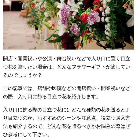
o
o
k
開店・開業祝いや公演・舞台祝いなどで入り口に置く目立
つ花を贈りたい場合は、どんなフラワーギフトが適してい
るのでしょうか？
この記事では、店舗や医院などの開店祝い・開業祝いなど
の際、入り口に飾る目立つ花を紹介します。
入り口に飾る際の目立つ花にはどんな種類の花を送るとよ
り目立つのか、おすすめのシーンや注意点、役立つ購入方
法も紹介するので、どんな花を贈るべきかお悩みの際はぜ
ひ参考にして下さい。