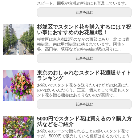
スピード、回収や立札の料金にも言及しています。
記事を読む
杉並区でスタンド花を購入するには？祝
い事におすすめのお花屋4選！
杉並区は東京都23区のなかの西部にあり、北には青
梅街道、南は甲州街道に挟まれています。阿佐ヶ
谷、高円寺、荻窪などの中央線の駅の周りに...
記事を読む
東京のおしゃれなスタンド花通販サイト
ランキング
お祝いでスタンド花をを送りたいけどどのお店にた
のべばいいんだろう。正直、個人として何度もスタ
ンド花を贈る機会はあまりないのが実情で...
記事を読む
5000円でスタンド花は買えるの？購入方
法などをご紹介
お祝いのシーンで贈られることの多いスタンド花で
すが、5000円で販売している種類はあるのでしょう