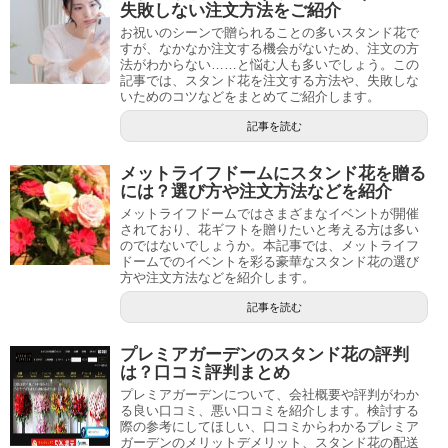
失敗しない注文方法をご紹介
お祝いのシーンで贈られることの多いスタンド花で
すが、なかなか注文する機会がないため、注文の方
法がわからない……と悩む人も多いでしょう。この
記事では、スタンド花を注文する方法や、失敗しな
いためのコツなどをまとめてご紹介します。
記事を読む
メットライフドームにスタンド花を贈る
には？選び方や注文方法などを紹介
メットライフドームではさまざまなイベントが開催
されており、花ギフトを贈りたいと考える方は多い
のではないでしょうか。本記事では、メットライフ
ドームでのイベントを彩る豪華なスタンド花の選び
方や注文方法などを紹介します。
記事を読む
プレミアガーデンのスタンド花の評判
は？口コミ評判まとめ
プレミアガーデンについて、会社概要や評判がわか
る良い口コミ、悪い口コミを紹介します。検討する
際の参考にしてほしい、口コミからわかるプレミア
ガーデンのメリットデメリット、スタンド花の配送