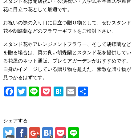
スタンド花は開店祝い・公演祝い・入学式や卒業式や舞台
花に目立つ花として最適です。
お祝いの際の入り口に目立つ贈り物として、ぜひスタンド
花や胡蝶蘭などのフラワーギフトをご検討下さい。
スタンド花やアレンジメントフラワー、そして胡蝶蘭など
を贈る場合は、質の良い胡蝶蘭とスタンド花を提供してい
る花屋のネット通販、プレミアガーデンがおすすめです。
自身のイメージしている贈り物を超えた、素敵な贈り物が
見つかるはずです。
F
T
Li
P
H
E
共
a
wi
n
o
at
m
有
c
tt
e
ck
e
ail
e
er
et
n
シェアする
b
a
error
0
0