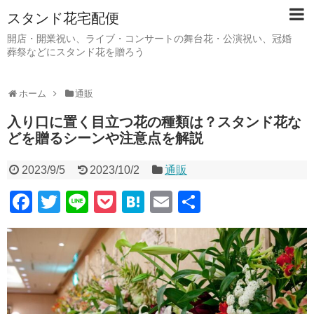
スタンド花宅配便
開店・開業祝い、ライブ・コンサートの舞台花・公演祝い、冠婚
葬祭などにスタンド花を贈ろう
ホーム
通販
入り口に置く目立つ花の種類は？スタンド花な
どを贈るシーンや注意点を解説
2023/9/5
2023/10/2
通販
F
T
Li
P
H
E
共
a
wi
n
o
at
m
有
c
tt
e
ck
e
ail
e
er
et
n
b
a