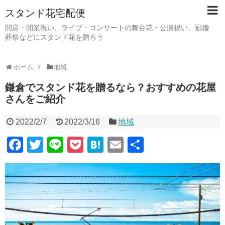
スタンド花宅配便
開店・開業祝い、ライブ・コンサートの舞台花・公演祝い、冠婚
葬祭などにスタンド花を贈ろう
ホーム
地域
鎌倉でスタンド花を贈るなら？おすすめの花屋
さんをご紹介
2022/2/7
2022/3/16
地域
F
T
Li
P
H
E
共
a
wi
n
o
at
m
有
c
tt
e
ck
e
ail
e
er
et
n
b
a