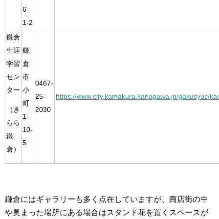
6-
1-2
鎌倉
生涯
鎌
学習
倉
セン
市
0467-
ター
小
25-
https://www.city.kamakura.kanagawa.jp/gakusyuc/k
町
2030
（き
1-
らら
10-
鎌
5
倉）
鎌倉にはギャラリーも多く点在していますが、商店街の中
や奥まった場所にある場合はスタンド花を置くスペースが