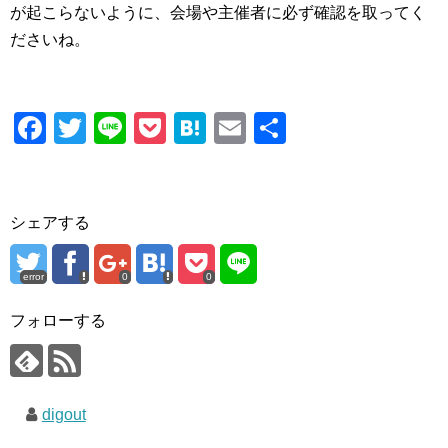
が起こらないように、会場や主催者に必ず確認を取ってく
ださいね。
F
T
Li
P
H
E
共
a
wi
n
o
at
m
有
c
tt
e
ck
e
ail
e
er
et
n
シェアする
b
a
o
error
0
0
o
フォローする
k
digout