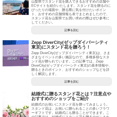
山梨県でスタンド花を購入できるおすすめの店舗や
ECサイトを紹介いたします。スタンド花を贈るのに
ぴったりの場面や、贈る際に気を付けたいポイン
ト、おすすめの店舗情報も表でまとめましたので、
スタンド花を山梨県でお買い求めの際はぜひ参考に
してください。
記事を読む
Zepp DiverCity(ゼップダイバーシティ
東京)にスタンド花を贈ろう！
Zepp DiverCity(ゼップダイバーシティ東京)は、さま
ざまなイベントの多い施設なので、多種多様なスタ
ンド花が贈られています。この記事では、Zepp
DiverCity(ゼップダイバーシティ東京)の基本情報や、
贈るときのポイント、おすすめのショップなどを詳
しく解説します。
記事を読む
結婚式に贈るスタンド花とは？注意点や
おすすめのショップをご紹介
結婚式のお祝いにスタンド花を贈ってみましょう。
スタンド花は、お祝いに贈られることの多いフラワ
ーギフトです。結婚式にも贈ることができます。こ
の記事では、結婚式にスタンド花を贈るのがふさわ